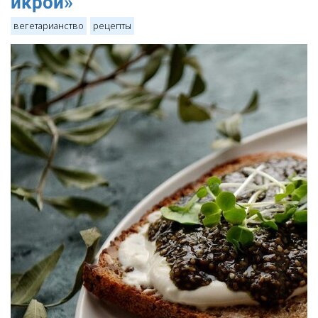
икрой»
вегетарианство
рецепты