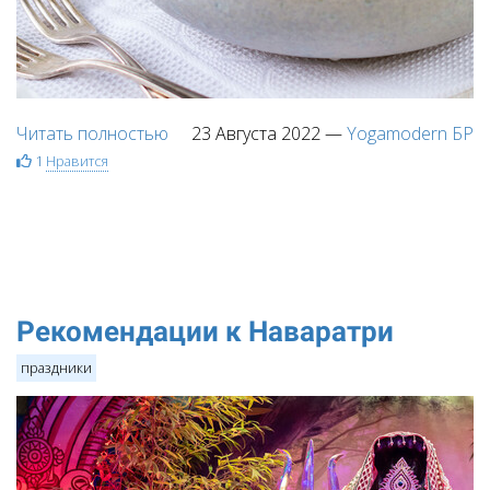
Читать полностью
23 Августа 2022
—
Yogamodern БР
1
Нравится
Рекомендации к Наваратри
праздники