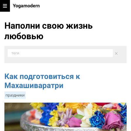
Yogamodern
Наполни свою жизнь
любовью
×
теги
Как подготовиться к
Махашиваратри
праздники