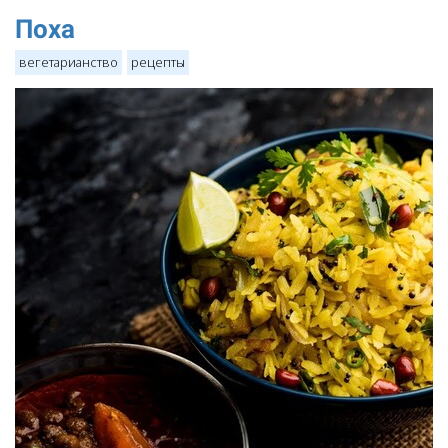
Поха
вегетарианство
рецепты