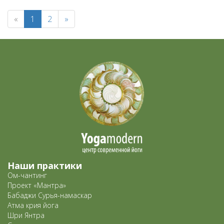
«
1
2
»
Наши практики
Ом-чантинг
Проект «Мантра»
Бабаджи Сурья-намаскар
Атма крия йога
Шри Янтра