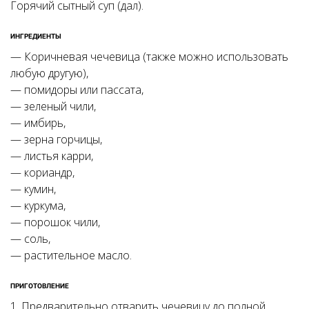
Горячий сытный суп (дал).
ИНГРЕДИЕНТЫ
— Коричневая чечевица (также можно использовать
любую другую),
— помидоры или пассата,
— зеленый чили,
— имбирь,
— зерна горчицы,
— листья карри,
— кориандр,
— кумин,
— куркума,
— порошок чили,
— соль,
— растительное масло.
ПРИГОТОВЛЕНИЕ
1. Предварительно отварить чечевицу до полной